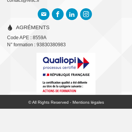
contact@resc.fr
AGRÉMENTS
Code APE : 8559A
N° formation : 93830380983
© All Rights Reserved -
Mentions légales