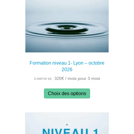
être
choisies
sur
la
page
du
produit
Formation niveau 1- Lyon – octobre
2026
320
€
/ mois pour 3 mois
À PARTIR DE :
Ce
Choix des options
produit
a
plusieurs
variations.
Les
options