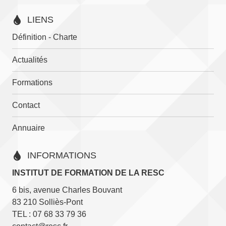
options
LIENS
peuvent
être
Définition - Charte
choisies
sur
Actualités
la
page
Formations
du
Contact
produit
Annuaire
INFORMATIONS
INSTITUT DE FORMATION DE LA RESC
6 bis, avenue Charles Bouvant
83 210 Solliès-Pont
TEL : 07 68 33 79 36