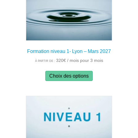
Formation niveau 1- Lyon – Mars 2027
320
€
/ mois pour 3 mois
À PARTIR DE :
Ce
Choix des options
produit
a
plusieurs
variations.
Les
options
peuvent
être
choisies