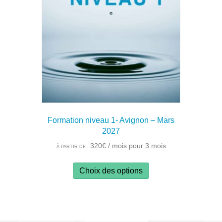
peuvent
être
choisies
sur
la
page
du
produit
Formation niveau 1- Avignon – Mars
2027
320
€
/ mois pour 3 mois
À PARTIR DE :
Ce
Choix des options
produit
a
plusieurs
variations.
Les