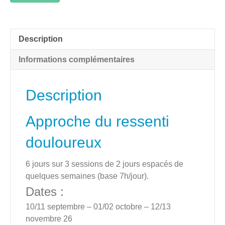
de
Formation
niveau
Description
1-
Avignon
Informations complémentaires
-
Septembre
2026
Description
Approche du ressenti
douloureux
6 jours sur 3 sessions de 2 jours espacés de
quelques semaines (base 7h/jour).
Dates :
10/11 septembre – 01/02 octobre – 12/13
novembre 26