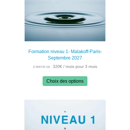
sur
la
page
du
produit
Formation niveau 1- Malakoff-Paris-
Septembre 2027
320
€
/ mois pour 3 mois
À PARTIR DE :
Ce
Choix des options
produit
a
plusieurs
variations.
Les
options
peuvent