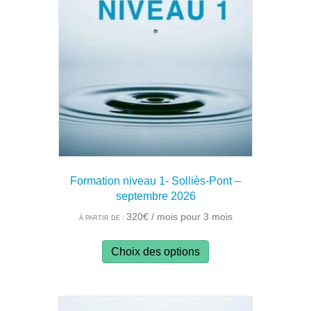
options
peuvent
être
choisies
sur
la
page
du
produit
Formation niveau 1- Solliès-Pont –
septembre 2026
320
€
/ mois pour 3 mois
À PARTIR DE :
Ce
Choix des options
produit
a
plusieurs
variations.