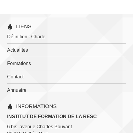
variations.
Les
options
LIENS
peuvent
être
Définition - Charte
choisies
sur
Actualités
la
page
Formations
du
Contact
produit
Annuaire
INFORMATIONS
INSTITUT DE FORMATION DE LA RESC
6 bis, avenue Charles Bouvant