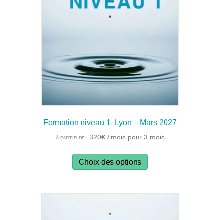
peuvent
être
choisies
sur
la
page
du
produit
Formation niveau 1- Lyon – Mars 2027
320
€
/ mois pour 3 mois
À PARTIR DE :
Ce
Choix des options
produit
a
plusieurs
variations.
Les