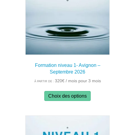
Formation niveau 1- Avignon –
Septembre 2026
320
€
/ mois pour 3 mois
À PARTIR DE :
Ce
Choix des options
produit
a
plusieurs
variations.
Les
options