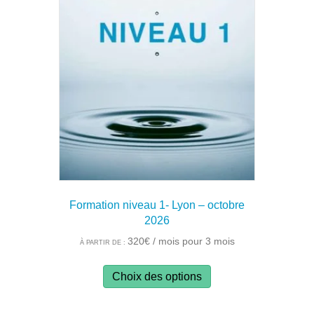
Les
options
peuvent
être
choisies
sur
la
page
du
produit
Formation niveau 1- Lyon – octobre
2026
320
€
/ mois pour 3 mois
À PARTIR DE :
Ce
Choix des options
produit
a
plusieurs