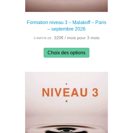
Formation niveau 3 – Malakoff – Paris
– septembre 2026
320
€
/ mois pour 3 mois
À PARTIR DE :
Ce
Choix des options
produit
a
plusieurs
variations.
Les
options
peuvent
être
choisies
sur
la
page