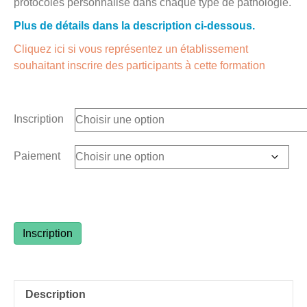
protocoles personnalisé dans chaque type de pathologie.
Plus de détails dans la description ci-dessous.
Cliquez ici si vous représentez un établissement
souhaitant inscrire des participants à cette formation
Inscription
Paiement
quantité
Inscription
de
Formation
niveau
Description
3