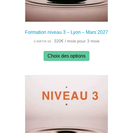
du
produit
Formation niveau 3 – Lyon – Mars 2027
320
€
/ mois pour 3 mois
À PARTIR DE :
Ce
Choix des options
produit
a
plusieurs
variations.
Les
options
peuvent
être
choisies
sur
la