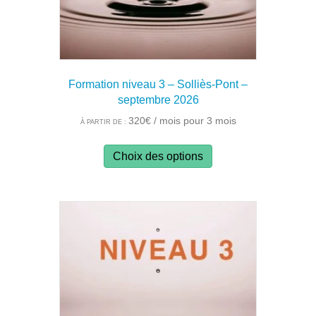
page
du
produit
Formation niveau 3 – Solliès-Pont –
septembre 2026
320
€
/ mois pour 3 mois
À PARTIR DE :
Ce
Choix des options
produit
a
plusieurs
variations.
Les
options
peuvent
être
choisies
sur