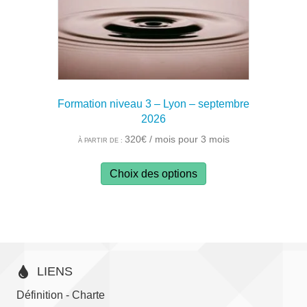
la
page
du
produit
Formation niveau 3 – Lyon – septembre
2026
320
€
/ mois pour 3 mois
À PARTIR DE :
Ce
Choix des options
produit
a
plusieurs
variations.
Les
options
LIENS
peuvent
être
Définition - Charte
choisies