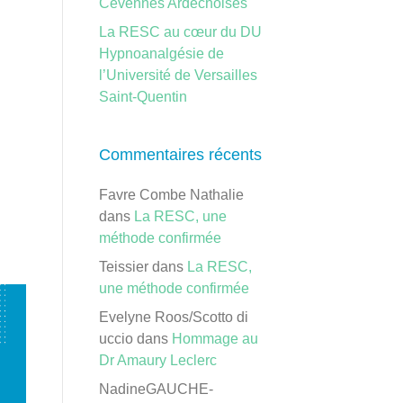
Cévennes Ardéchoises
La RESC au cœur du DU
Hypnoanalgésie de
l’Université de Versailles
Saint-Quentin
Commentaires récents
Favre Combe Nathalie
dans
La RESC, une
méthode confirmée
Teissier
dans
La RESC,
une méthode confirmée
Evelyne Roos/Scotto di
uccio
dans
Hommage au
Dr Amaury Leclerc
NadineGAUCHE-