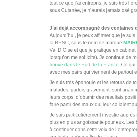
tout ce que j’ai entrepris, je suis très f
sous Cutanée, je n’aurais jamais osé gra
J’ai déjà accompagné des centaines 
Aujourd’hui, je peux affirmer que je sui
la RESC, sous le nom de marque
MAÏR
Val D’Oise et que je pratique en cabinet 
lorsqu’on me sollicite). Je continue de 
trouve dans le Sud de la France.
Ce qui 
avec mes pairs qui viennent de partout 
Je suis très épanouie et les retours de t
malades, parfois gravement, sont unanim
leurs corps, d’obtenir des résultats posit
faire partir des maux qui leur collaient a
Je suis particulièrement investie auprès
plus en plus angoissante pour eux. Les
à continuer dans cette voix de l’entrepr
sur toute la région Île-de-France.