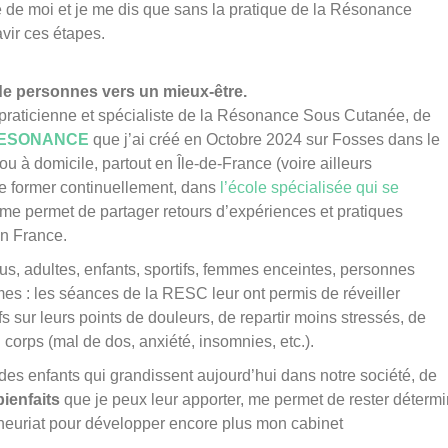
ière de moi et je me dis que sans la pratique de la Résonance
vir ces étapes.
de personnes vers un mieux-être.
s praticienne et spécialiste de la Résonance Sous Cutanée, de
ESONANCE
que j’ai créé en Octobre 2024 sur Fosses dans le
ou à domicile, partout en Île-de-France (voire ailleurs
me former continuellement, dans
l’école spécialisée qui se
me permet de partager retours d’expériences et pratiques
en France.
ous, adultes, enfants, sportifs, femmes enceintes, personnes
es : les séances de la RESC leur ont permis de réveiller
ifs sur leurs points de douleurs, de repartir moins stressés, de
u corps (mal de dos, anxiété, insomnies, etc.).
 des enfants qui grandissent aujourd’hui dans notre société, de
bienfaits
que je peux leur apporter, me permet de rester déterm
eneuriat pour développer encore plus mon cabinet