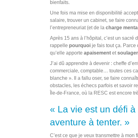
bienfaits.
Une fois ma mise en disponibilité acceptée
salaire, trouver un cabinet, se faire co
l’entrepreneuriat (et de la
charge menta
Après 15 ans à l’hôpital, c’est un sacré d
rappelle
pourquoi
je fais tout ça. Parce
qu’elle apporte
apaisement
et
soulage
J’ai dû apprendre à devenir : cheffe d’
commerciale, comptable… toutes ces cas
blanche ». Il a fallu oser, se faire connaît
obstacles, les échecs parfois et savoir r
Île-de-France, où la RESC est encore tr
« La vie est un défi à
aventure à tenter. »
C’est ce que je veux transmettre à mon fil