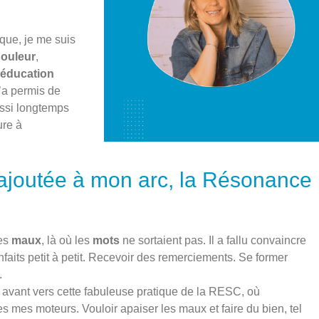
que, je me suis
douleur
,
éducation
m’a permis de
ussi longtemps
ure à
 ajoutée à mon arc, la Résonance
des
maux
, là où les
mots
ne sortaient pas. Il a fallu convaincre
nfaits petit à petit. Recevoir des remerciements. Se former
.
en avant vers cette fabuleuse pratique de la RESC, où
s mes moteurs. Vouloir apaiser les maux et faire du bien, tel