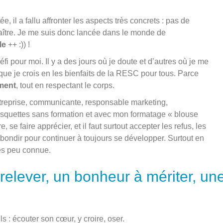
, il a fallu affronter les aspects très concrets : pas de
nnaître. Je me suis donc lancée dans le monde de
le
++ :)) !
éfi pour moi. Il y a des jours où je doute et d’autres où je me
 que je crois en les bienfaits de la RESC pour tous. Parce
ment
, tout en respectant le corps.
entreprise, communicante, responsable marketing,
quettes sans formation et avec mon formatage « blouse
re, se faire apprécier, et il faut surtout accepter les refus, les
ebondir pour continuer à toujours se développer. Surtout en
ès peu connue.
 relever, un bonheur à mériter, un
s : écouter son cœur, y croire, oser.