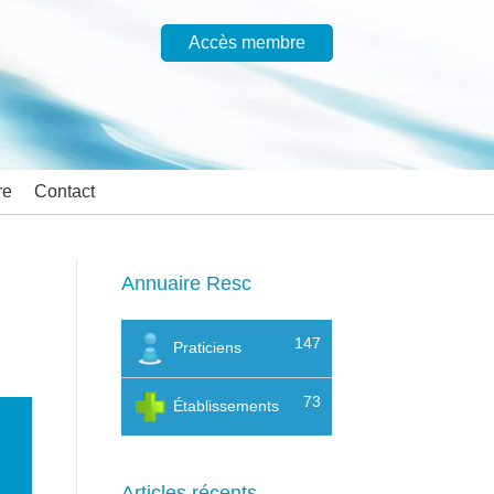
Accès membre
re
Contact
Annuaire Resc
147
Praticiens
73
Établissements
Articles récents