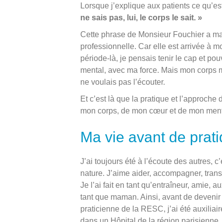
Lorsque j’explique aux patients ce qu’e
ne sais pas, lui, le corps le sait. »
Cette phrase de Monsieur Fouchier a ma
professionnelle. Car elle est arrivée à m
période-là, je pensais tenir le cap et po
mental, avec ma force. Mais mon corps m
ne voulais pas l’écouter.
Et c’est là que la pratique et l’approch
mon corps, de mon cœur et de mon ment
Ma vie avant de prat
J’ai toujours été à l’écoute des autres, 
nature. J’aime aider, accompagner, trans
Je l’ai fait en tant qu’entraîneur, amie, au
tant que maman. Ainsi, avant de devenir
praticienne de la RESC, j’ai été auxiliai
dans un Hôpital de la région parisienne,