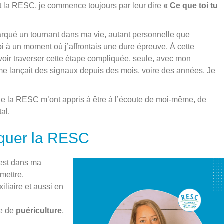
st la RESC, je commence toujours par leur dire
« Ce que toi tu
rqué un tournant dans ma vie, autant personnelle que
oi à un moment où j’affrontais une dure épreuve. À cette
uvoir traverser cette étape compliquée, seule, avec mon
e lançait des signaux depuis des mois, voire des années. Je
e de la RESC m’ont appris à être à l’écoute de moi-même, de
al.
iquer la RESC
c’est dans ma
mettre.
xiliaire et aussi en
re de
puériculture
,