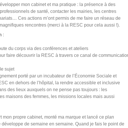
développer mon cabinet et ma pratique : la présence à des
rofessionnels de santé, contacter les mairies, les centres
tenariats… Ces actions m’ont permis de me faire un réseau de
e magnifiques rencontres (merci à la RESC pour cela aussi !).
n
:
coute du corps via des conférences et ateliers
ur faire découvrir la RESC à travers ce canal de communicatio
le sujet
nement porté par un incubateur de l’Économie Sociale et
ESC en dehors de l’hôpital, la rendre accessible et inclusive
 dans des lieux auxquels on ne pense pas toujours : les
 les maisons des femmes, les missions locales mais aussi
ert mon propre cabinet, monté ma marque et lancé ce plan
se développe de semaine en semaine. Quand je fais le point de