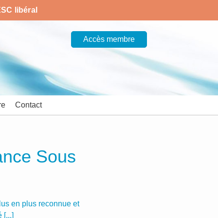
SC libéral
Accès membre
re
Contact
ance Sous
lus en plus reconnue et
[...]