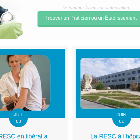
Dr Stauner (avec son autorisation)
Trouver un Praticien ou un Établissement
JUIL
JUIN
03
01
RESC en libéral à
La RESC à l’hôpit