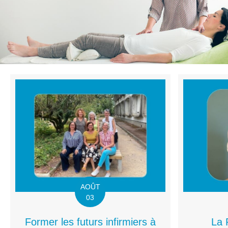
AOÛT
03
Former les futurs infirmiers à
La 