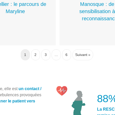
lier : le parcours de
Manosque : de 
Maryline
sensibilisation à
reconnaissan
1
2
3
…
6
Suivant »
, elle est
un contact /
urbulences provoquées
88
er le patient vers
La RESC 