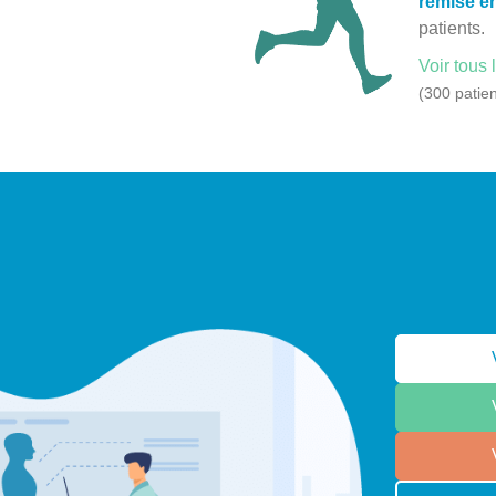
remise e
patients.
Voir tous 
(300 patien