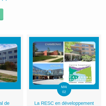
MAI
02
al de
La RESC en développement