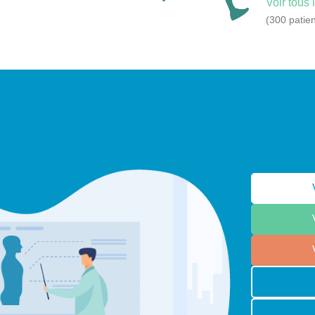
Voir tous 
(300 patien