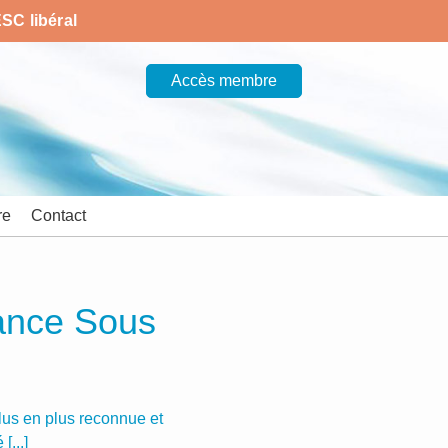
SC libéral
Accès membre
re
Contact
ance Sous
lus en plus reconnue et
[...]