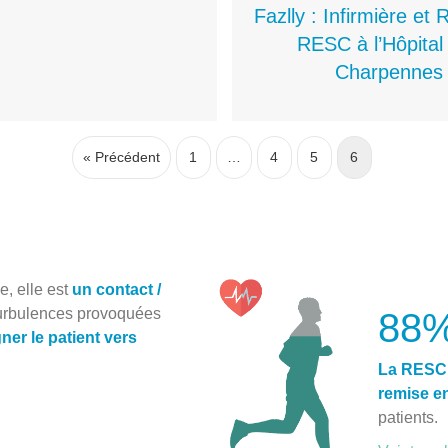
Fazlly : Infirmière et 
RESC à l’Hôpital
Charpennes
« Précédent
1
…
4
5
6
, elle est
un contact /
urbulences provoquées
88
er le patient vers
La RESC 
remise e
patients.