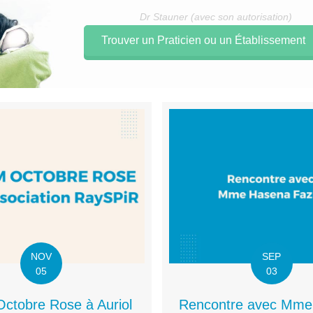
Dr Stauner (avec son autorisation)
Trouver un Praticien ou un Établissement
NOV
SEP
05
03
ctobre Rose à Auriol
Rencontre avec Mme